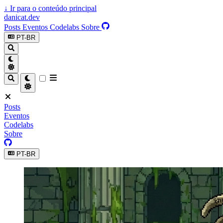
↓
Ir para o conteúdo principal
danicat.dev
Posts
Eventos
Codelabs
Sobre
PT-BR
Posts
Eventos
Codelabs
Sobre
PT-BR