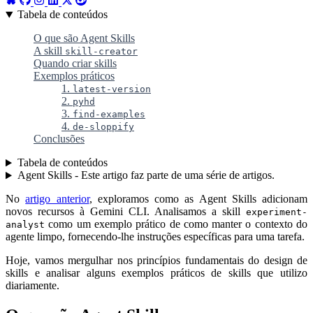
Tabela de conteúdos
O que são Agent Skills
A skill
skill-creator
Quando criar skills
Exemplos práticos
1.
latest-version
2.
pyhd
3.
find-examples
4.
de-sloppify
Conclusões
Tabela de conteúdos
Agent Skills - Este artigo faz parte de uma série de artigos.
No
artigo anterior
, exploramos como as Agent Skills adicionam
novos recursos à Gemini CLI. Analisamos a skill
experiment-
como um exemplo prático de como manter o contexto do
analyst
agente limpo, fornecendo-lhe instruções específicas para uma tarefa.
Hoje, vamos mergulhar nos princípios fundamentais do design de
skills e analisar alguns exemplos práticos de skills que utilizo
diariamente.