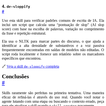
4.
de-sloppify
#
Uso esta skill para verificar padrões comuns de escrita de IA. Ela
inclui um script que calcula uma “pontuação de slop” (AI slop
score) com base na escolha de palavras, variação no comprimento
da frase e repetição estrutural.
Ela usa o NLTK para marcar partes do discurso, o que ajuda a
identificar a alta densidade de substantivos e a voz passiva
frequentemente encontradas em saídas de modelos não editadas. O
script roda localmente e fornece um relatório sobre os marcadores
específicos que encontrou.
🔗
Veja a skill
completa
de-sloppify
Conclusões
#
Skills raramente são perfeitas na primeira tentativa. Uma maneira
eficaz de refiná-las é através do uso real. Quando você notar o
agente lutando com uma etapa ou buscando o contexto errado, peça
para ele atualizar a skill usando o
novamente.
skill-creator