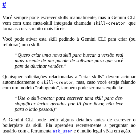
#
Você sempre pode escrever skills manualmente, mas a Gemini CLI
vem com uma meta-skill integrada chamada
, que
skill-creator
torna as coisas muito mais fáceis.
Você pode ativar esta skill pedindo à Gemini CLI para criar (ou
refatorar) uma skill:
“Quero criar uma nova skill para buscar a versão real
mais recente de um pacote de software para que você
pare de alucinar versões.”
Quaisquer solicitações relacionadas a “criar skills” devem acionar
automaticamente o
, mas, caso você esteja falando
skill-creator
com um modelo “rabugento”, também pode ser mais explícita:
“Use o skill-creator para escrever uma skill para des-
sloppificar textos gerados por IA (por favor, não leve
para o lado pessoal)”
A Gemini CLI pode pedir alguns detalhes antes de escrever o
boilerplate da skill. Ela aprendeu recentemente a perguntar ao
usuário com a ferramenta
e é muito legal vê-la em ação.
ask_user