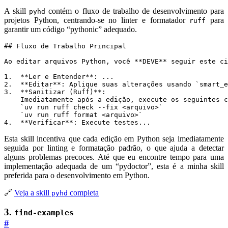
A skill
contém o fluxo de trabalho de desenvolvimento para
pyhd
projetos Python, centrando-se no linter e formatador
para
ruff
garantir um código “pythonic” adequado.
Ao editar arquivos Python, você 
**DEVE**
 seguir este ci
1.
**Ler e Entender**
2.
**Editar**
: Aplique suas alterações usando 
`smart_e
3.
**Sanitizar (Ruff)**
`uv run ruff check --fix <arquivo>`
`uv run ruff format <arquivo>`
4.  
**Verificar**
: Execute testes...
Esta skill incentiva que cada edição em Python seja imediatamente
seguida por linting e formatação padrão, o que ajuda a detectar
alguns problemas precoces. Até que eu encontre tempo para uma
implementação adequada de um “pydoctor”, esta é a minha skill
preferida para o desenvolvimento em Python.
🔗
Veja a skill
completa
pyhd
3.
find-examples
#