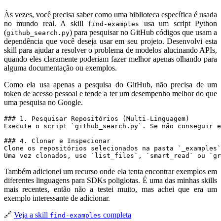
Às vezes, você precisa saber como uma biblioteca específica é usada
no mundo real. A skill
usa um script Python
find-examples
(
) para pesquisar no GitHub códigos que usam a
github_search.py
dependência que você deseja usar em seu projeto. Desenvolvi esta
skill para ajudar a resolver o problema de modelos alucinando APIs,
quando eles claramente poderiam fazer melhor apenas olhando para
alguma documentação ou exemplos.
Como ela usa apenas a pesquisa do GitHub, não precisa de um
token de acesso pessoal e tende a ter um desempenho melhor do que
uma pesquisa no Google.
Execute o script 
`github_search.py`
Clone os repositórios selecionados na pasta 
`_examples`
Uma vez clonados, use 
`list_files`
, 
`smart_read`
 ou 
`gr
Também adicionei um recurso onde ela tenta encontrar exemplos em
diferentes linguagens para SDKs poliglotas. É uma das minhas skills
mais recentes, então não a testei muito, mas achei que era um
exemplo interessante de adicionar.
🔗
Veja a skill
completa
find-examples