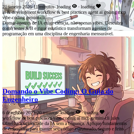
21 janeiro 2026
·
11 minutos
·
loading
·
loading
ai & development
workflow & best practices
agent
ai
golang
mcp
vibe-coding
gemini-cli
Domar agentes de IA exige ciência, não apenas vibes. Descubra
como testes A/B e rigor estatístico transformam agentes de
programação em uma disciplina de engenharia mensurável.
Domando o Vibe Coding: O Guia do
Engenheiro
6 dezembro 2025
·
20 minutos
·
loading
·
loading
workflow & best practices
vibe-coding
ai
mcp
gemini-cli
jules
Obtenha a velocidade da IA sem a bagunça. Aplique fundamentos
de engenharia para manter seu código estruturado, seguro e feito