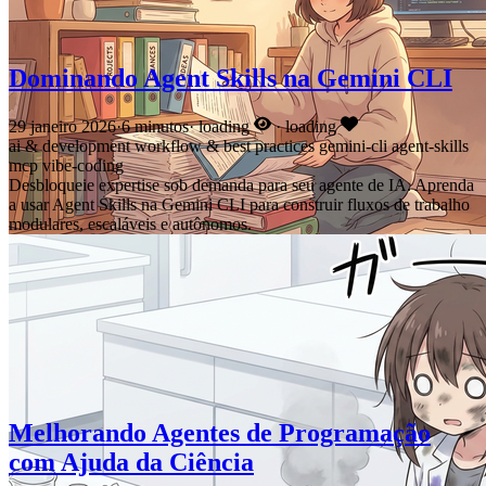
Dominando Agent Skills na Gemini CLI
29 janeiro 2026
·
6 minutos
·
loading
·
loading
ai & development
workflow & best practices
gemini-cli
agent-skills
mcp
vibe-coding
Desbloqueie expertise sob demanda para seu agente de IA. Aprenda
a usar Agent Skills na Gemini CLI para construir fluxos de trabalho
modulares, escaláveis e autônomos.
Melhorando Agentes de Programação
com Ajuda da Ciência