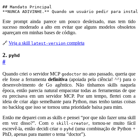
**NUNCA ADIVINHE.** Quando um usuário pedir para instal
Este prompt ainda parece um pouco desleixado, mas tem tido
sucesso moderado a alto em evitar que alguns modelos obsoletos
apareçam em minhas bases de código.
🔗
Veja a skill
completa
latest-version
2.
pyhd
#
Quando criei o servidor MCP
no ano passado, queria que
godoctor
ele fosse a ferramenta
definitiva
(apoiada pela ciência! ^^) para o
desenvolvimento de Go agêntico. Não tínhamos skills naquela
época, então parecia natural empacotar todas as ferramentas de que
eu precisava em um servidor MCP. Por um tempo, flertei com a
ideia de criar algo semelhante para Python, mas tenho tantas coisas
no backlog que isso se tornou uma prioridade baixa para mim.
Então me deparei com as skills e pensei “por que não fazer uma skill
em vez disso?”. Com o
, tornou-se muito fácil
skill-creator
escrevê-la, então decidi criar o
(uma combinação de Python +
pyhd
PhD, apenas para manter o tema “doctor”).