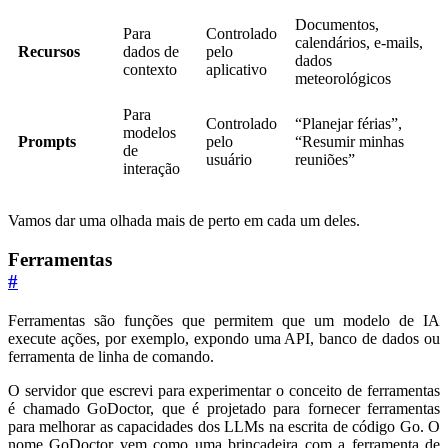
Documentos,
Para
Controlado
calendários, e-mails,
Recursos
dados de
pelo
dados
contexto
aplicativo
meteorológicos
Para
Controlado
“Planejar férias”,
modelos
Prompts
pelo
“Resumir minhas
de
usuário
reuniões”
interação
Vamos dar uma olhada mais de perto em cada um deles.
Ferramentas
#
Ferramentas são funções que permitem que um modelo de IA
execute ações, por exemplo, expondo uma API, banco de dados ou
ferramenta de linha de comando.
O servidor que escrevi para experimentar o conceito de ferramentas
é chamado GoDoctor, que é projetado para fornecer ferramentas
para melhorar as capacidades dos LLMs na escrita de código Go. O
nome GoDoctor vem como uma brincadeira com a ferramenta de