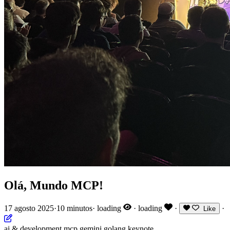
Olá, Mundo MCP!
17 agosto 2025
·
10 minutos
·
loading
·
loading
·
·
Like
ai & development
mcp
gemini
golang
keynote