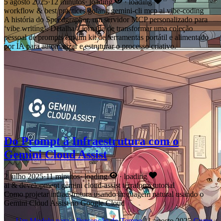
5 agosto 2025
·
12 minutos
·
loading
·
loading
workflow & best practices
golang
gemini-cli
mcp
ai
vibe-coding
A história do Speedgrapher, um servidor MCP personalizado para
‘vibe writing’. Detalha a jornada de transformar uma coleção
pessoal de prompts em um kit de ferramentas portátil e alimentado
por IA para automatizar e estruturar o processo criativo.
Do Prompt à Infraestrutura com o
Gemini Cloud Assist
2 julho 2025
·
11 minutos
·
loading
·
loading
ai & development
gemini
cloud-assist
terraform
tutorial
Como projetar infraestrutura usando linguagem natural usando o
Gemini Cloud Assist no Google Cloud
←
Um Modelo para a Percepção do Tempo
11 agosto 2025
Como