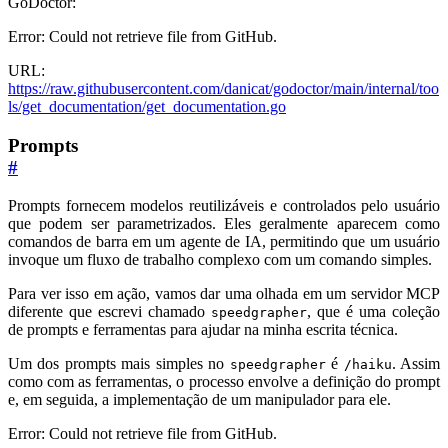
GoDoctor:
Error: Could not retrieve file from GitHub.
URL:
https://raw.githubusercontent.com/danicat/godoctor/main/internal/too
ls/get_documentation/get_documentation.go
Prompts
#
Prompts fornecem modelos reutilizáveis e controlados pelo usuário
que podem ser parametrizados. Eles geralmente aparecem como
comandos de barra em um agente de IA, permitindo que um usuário
invoque um fluxo de trabalho complexo com um comando simples.
Para ver isso em ação, vamos dar uma olhada em um servidor MCP
diferente que escrevi chamado
, que é uma coleção
speedgrapher
de prompts e ferramentas para ajudar na minha escrita técnica.
Um dos prompts mais simples no
é
. Assim
speedgrapher
/haiku
como com as ferramentas, o processo envolve a definição do prompt
e, em seguida, a implementação de um manipulador para ele.
Error: Could not retrieve file from GitHub.