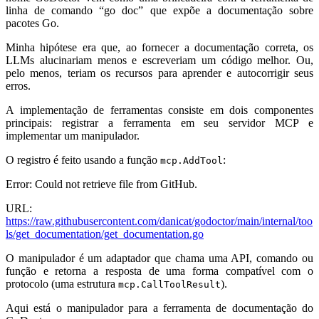
linha de comando “go doc” que expõe a documentação sobre
pacotes Go.
Minha hipótese era que, ao fornecer a documentação correta, os
LLMs alucinariam menos e escreveriam um código melhor. Ou,
pelo menos, teriam os recursos para aprender e autocorrigir seus
erros.
A implementação de ferramentas consiste em dois componentes
principais: registrar a ferramenta em seu servidor MCP e
implementar um manipulador.
O registro é feito usando a função
:
mcp.AddTool
Error: Could not retrieve file from GitHub.
URL:
https://raw.githubusercontent.com/danicat/godoctor/main/internal/too
ls/get_documentation/get_documentation.go
O manipulador é um adaptador que chama uma API, comando ou
função e retorna a resposta de uma forma compatível com o
protocolo (uma estrutura
).
mcp.CallToolResult
Aqui está o manipulador para a ferramenta de documentação do