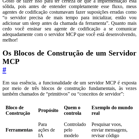
Gosto de fazer isso para ter certeza de que a implementação está
sólida, pois antes de entender completamente esse fluxo, meus
agentes de codificação costumavam fazer suposições erradas como
“o servidor precisa de mais tempo para inicializar, então vou
adicionar um sleep antes da chamada da ferramenta”. Quanto mais
cedo você ensinar seu agente de codificação a se comunicar
adequadamente com o servidor MCP que você está desenvolvendo,
melhor!
Os Blocos de Construção de um Servidor
MCP
#
Em sua essência, a funcionalidade de um servidor MCP é exposta
por meio de três blocos de construção fundamentais, às vezes
também chamados de “primitivos” ou “conceitos de servidor”:
Bloco de
Quem o
Exemplo do mundo
Propósito
Construção
controla
real
Para
Controlado
Pesquisar voos,
Ferramentas
ações de
pelo
enviar mensagens,
IA
modelo
revisar código