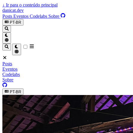
↓
Ir para o conteúdo principal
danicat.dev
Posts
Eventos
Codelabs
Sobre
PT-BR
Posts
Eventos
Codelabs
Sobre
PT-BR