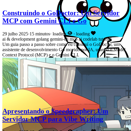
Construindo o GoDoctor: Um Servidor
MCP com Gemini CLI e Go
29 julho 2025
·
15 minutos
·
loading
·
loading
ai & development
golang
gemini-cli
mcp
ai
codelab
tutorial
Um guia passo a passo sobre como eu construí o GoDoctor, um
assistente de desenvolvimento Go movido por IA, usando o Model
Context Protocol (MCP) e o Gemini CLI.
Apresentando o Speedgrapher: Um
Servidor MCP para Vibe Writing