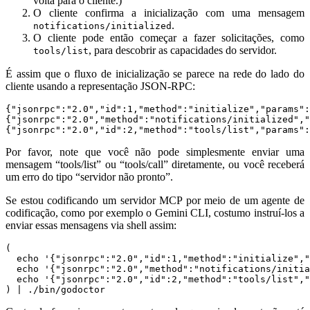
volta para o cliente.)
O cliente confirma a inicialização com uma mensagem
.
notifications/initialized
O cliente pode então começar a fazer solicitações, como
, para descobrir as capacidades do servidor.
tools/list
É assim que o fluxo de inicialização se parece na rede do lado do
cliente usando a representação JSON-RPC:
{
"jsonrpc"
:
"2.0"
,
"id"
:
1
,
"method"
:
"initialize"
,
"params"
:
{
"jsonrpc"
:
"2.0"
,
"method"
:
"notifications/initialized"
,
"
{
"jsonrpc"
:
"2.0"
,
"id"
:
2
,
"method"
:
"tools/list"
,
"params"
:
Por favor, note que você não pode simplesmente enviar uma
mensagem “tools/list” ou “tools/call” diretamente, ou você receberá
um erro do tipo “servidor não pronto”.
Se estou codificando um servidor MCP por meio de um agente de
codificação, como por exemplo o Gemini CLI, costumo instruí-los a
enviar essas mensagens via shell assim:
(
echo
'{"jsonrpc":"2.0","id":1,"method":"initialize","
echo
'{"jsonrpc":"2.0","method":"notifications/initia
echo
'{"jsonrpc":"2.0","id":2,"method":"tools/list","
)
|
 ./bin/godoctor