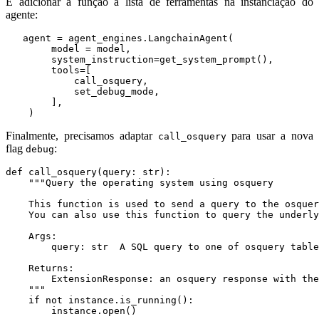
E adicionar a função à lista de ferramentas na instanciação do
agente:
agent
=
agent_engines
.
LangchainAgent
(
model
=
model
,
system_instruction
=
get_system_prompt
(),
tools
=
[
call_osquery
,
set_debug_mode
,
],
)
Finalmente, precisamos adaptar
para usar a nova
call_osquery
flag
:
debug
def
call_osquery
(
query
:
str
):
    """
if
not
instance
.
is_running
():
instance
.
open
()