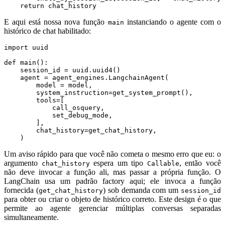
return
chat_history
E aqui está nossa nova função
instanciando o agente com o
main
histórico de chat habilitado:
import
uuid
def
main
():
session_id
=
uuid
.
uuid4
()
agent
=
agent_engines
.
LangchainAgent
(
model
=
model
,
system_instruction
=
get_system_prompt
(),
tools
=
[
call_osquery
,
set_debug_mode
,
],
chat_history
=
get_chat_history
,
)
Um aviso rápido para que você não cometa o mesmo erro que eu: o
argumento
espera um tipo
, então você
chat_history
Callable
não deve invocar a função ali, mas passar a própria função. O
LangChain usa um padrão factory aqui; ele invoca a função
fornecida (
) sob demanda com um
get_chat_history
session_id
para obter ou criar o objeto de histórico correto. Este design é o que
permite ao agente gerenciar múltiplas conversas separadas
simultaneamente.