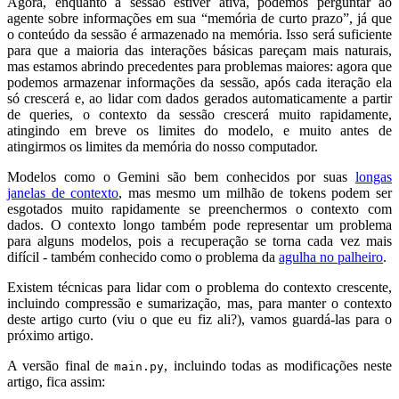
Agora, enquanto a sessão estiver ativa, podemos perguntar ao
agente sobre informações em sua “memória de curto prazo”, já que
o conteúdo da sessão é armazenado na memória. Isso será suficiente
para que a maioria das interações básicas pareçam mais naturais,
mas estamos abrindo precedentes para problemas maiores: agora que
podemos armazenar informações da sessão, após cada iteração ela
só crescerá e, ao lidar com dados gerados automaticamente a partir
de queries, o contexto da sessão crescerá muito rapidamente,
atingindo em breve os limites do modelo, e muito antes de
atingirmos os limites da memória do nosso computador.
Modelos como o Gemini são bem conhecidos por suas
longas
janelas de contexto
, mas mesmo um milhão de tokens podem ser
esgotados muito rapidamente se preenchermos o contexto com
dados. O contexto longo também pode representar um problema
para alguns modelos, pois a recuperação se torna cada vez mais
difícil - também conhecido como o problema da
agulha no palheiro
.
Existem técnicas para lidar com o problema do contexto crescente,
incluindo compressão e sumarização, mas, para manter o contexto
deste artigo curto (viu o que eu fiz ali?), vamos guardá-las para o
próximo artigo.
A versão final de
, incluindo todas as modificações neste
main.py
artigo, fica assim: