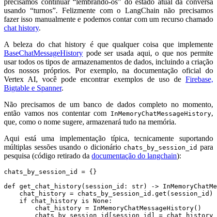
precisamos continuar “lembrando-os” do estado atual da conversa
usando “turnos”. Felizmente com o LangChain não precisamos
fazer isso manualmente e podemos contar com um recurso chamado
chat history
.
A beleza do chat history é que qualquer coisa que implemente
BaseChatMessageHistory
pode ser usada aqui, o que nos permite
usar todos os tipos de armazenamentos de dados, incluindo a criação
dos nossos próprios. Por exemplo, na documentação oficial do
Vertex AI, você pode encontrar exemplos de uso de
Firebase,
Bigtable e Spanner
.
Não precisamos de um banco de dados completo no momento,
então vamos nos contentar com
,
InMemoryChatMessageHistory
que, como o nome sugere, armazenará tudo na memória.
Aqui está uma implementação típica, tecnicamente suportando
múltiplas sessões usando o dicionário
para
chats_by_session_id
pesquisa (código retirado da
documentação do langchain
):
chats_by_session_id
=
{}
def
get_chat_history
(
session_id
:
str
)
->
InMemoryChatMe
chat_history
=
chats_by_session_id
.
get
(
session_id
)
if
chat_history
is
None
:
chat_history
=
InMemoryChatMessageHistory
()
chats_by_session_id
[
session_id
]
=
chat_history