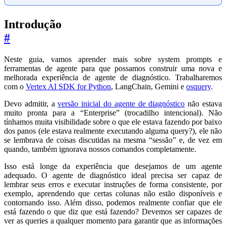
Introdução
#
Neste guia, vamos aprender mais sobre system prompts e
ferramentas de agente para que possamos construir uma nova e
melhorada experiência de agente de diagnóstico. Trabalharemos
com o
Vertex AI SDK for Python
, LangChain, Gemini e
osquery
.
Devo admitir, a
versão inicial do agente de diagnóstico
não estava
muito pronta para a “Enterprise” (trocadilho intencional). Não
tínhamos muita visibilidade sobre o que ele estava fazendo por baixo
dos panos (ele estava realmente executando alguma query?), ele não
se lembrava de coisas discutidas na mesma “sessão” e, de vez em
quando, também ignorava nossos comandos completamente.
Isso está longe da experiência que desejamos de um agente
adequado. O agente de diagnóstico ideal precisa ser capaz de
lembrar seus erros e executar instruções de forma consistente, por
exemplo, aprendendo que certas colunas não estão disponíveis e
contornando isso. Além disso, podemos realmente confiar que ele
está fazendo o que diz que está fazendo? Devemos ser capazes de
ver as queries a qualquer momento para garantir que as informações