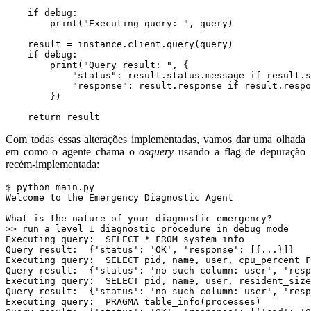
if
debug
:
print
(
"Executing query: "
,
query
)
result
=
instance
.
client
.
query
(
query
)
if
debug
:
print
(
"Query result: "
,
{
"status"
:
result
.
status
.
message
if
result
.
s
"response"
:
result
.
response
if
result
.
respo
})
return
result
Com todas essas alterações implementadas, vamos dar uma olhada
em como o agente chama o
osquery
usando a flag de depuração
recém-implementada: