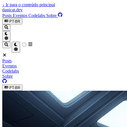
↓
Ir para o conteúdo principal
danicat.dev
Posts
Eventos
Codelabs
Sobre
PT-BR
Posts
Eventos
Codelabs
Sobre
PT-BR