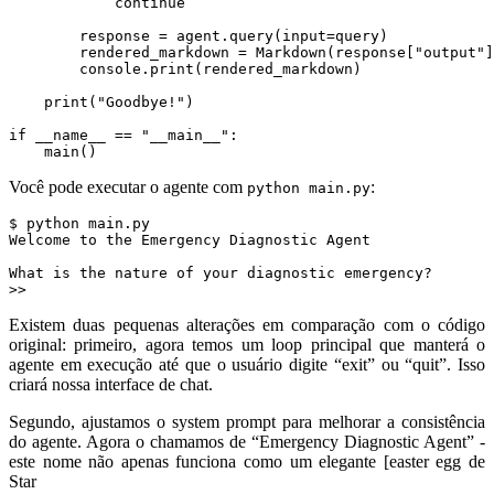
continue
response
=
agent
.
query
(
input
=
query
)
rendered_markdown
=
Markdown
(
response
[
"output"
]
console
.
print
(
rendered_markdown
)
print
(
"Goodbye!"
)
if
__name__
==
"__main__"
:
main
()
Você pode executar o agente com
:
python main.py
>> 
Existem duas pequenas alterações em comparação com o código
original: primeiro, agora temos um loop principal que manterá o
agente em execução até que o usuário digite “exit” ou “quit”. Isso
criará nossa interface de chat.
Segundo, ajustamos o system prompt para melhorar a consistência
do agente. Agora o chamamos de “Emergency Diagnostic Agent” -
este nome não apenas funciona como um elegante [easter egg de
Star