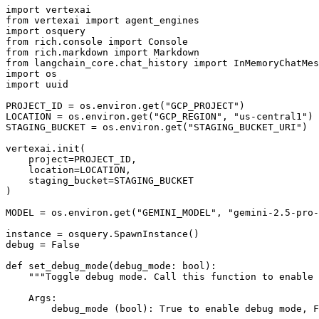
import
vertexai
from
vertexai
import
agent_engines
import
osquery
from
rich.console
import
Console
from
rich.markdown
import
Markdown
from
langchain_core.chat_history
import
InMemoryChatMe
import
os
import
uuid
PROJECT_ID
=
os
.
environ
.
get
(
"GCP_PROJECT"
)
LOCATION
=
os
.
environ
.
get
(
"GCP_REGION"
,
"us-central1"
)
STAGING_BUCKET
=
os
.
environ
.
get
(
"STAGING_BUCKET_URI"
)
vertexai
.
init
(
project
=
PROJECT_ID
,
location
=
LOCATION
,
staging_bucket
=
STAGING_BUCKET
)
MODEL
=
os
.
environ
.
get
(
"GEMINI_MODEL"
,
"gemini-2.5-pro-
instance
=
osquery
.
SpawnInstance
()
debug
=
False
def
set_debug_mode
(
debug_mode
:
bool
):