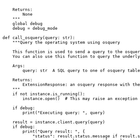
    """
global
debug
debug
=
debug_mode
def
call_osquery
(
query
:
str
):
    """
if
not
instance
.
is_running
():
instance
.
open
()
# This may raise an exception
if
debug
:
print
(
"Executing query: "
,
query
)
result
=
instance
.
client
.
query
(
query
)
if
debug
:
print
(
"Query result: "
,
{
"status"
:
result
.
status
.
message
if
result
.
s