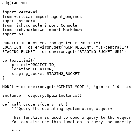
artigo anterior:
import
vertexai
from
vertexai
import
agent_engines
import
osquery
from
rich.console
import
Console
from
rich.markdown
import
Markdown
import
os
PROJECT_ID
=
os
.
environ
.
get
(
"GCP_PROJECT"
)
LOCATION
=
os
.
environ
.
get
(
"GCP_REGION"
,
"us-central1"
)
STAGING_BUCKET
=
os
.
environ
.
get
(
"STAGING_BUCKET_URI"
)
vertexai
.
init
(
project
=
PROJECT_ID
,
location
=
LOCATION
,
staging_bucket
=
STAGING_BUCKET
)
MODEL
=
os
.
environ
.
get
(
"GEMINI_MODEL"
,
"gemini-2.0-flas
instance
=
osquery
.
SpawnInstance
()
def
call_osquery
(
query
:
str
):