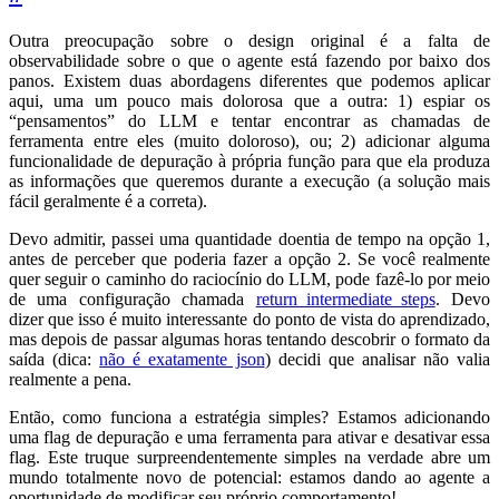
Outra preocupação sobre o design original é a falta de
observabilidade sobre o que o agente está fazendo por baixo dos
panos. Existem duas abordagens diferentes que podemos aplicar
aqui, uma um pouco mais dolorosa que a outra: 1) espiar os
“pensamentos” do LLM e tentar encontrar as chamadas de
ferramenta entre eles (muito doloroso), ou; 2) adicionar alguma
funcionalidade de depuração à própria função para que ela produza
as informações que queremos durante a execução (a solução mais
fácil geralmente é a correta).
Devo admitir, passei uma quantidade doentia de tempo na opção 1,
antes de perceber que poderia fazer a opção 2. Se você realmente
quer seguir o caminho do raciocínio do LLM, pode fazê-lo por meio
de uma configuração chamada
return_intermediate_steps
. Devo
dizer que isso é muito interessante do ponto de vista do aprendizado,
mas depois de passar algumas horas tentando descobrir o formato da
saída (dica:
não é exatamente json
) decidi que analisar não valia
realmente a pena.
Então, como funciona a estratégia simples? Estamos adicionando
uma flag de depuração e uma ferramenta para ativar e desativar essa
flag. Este truque surpreendentemente simples na verdade abre um
mundo totalmente novo de potencial: estamos dando ao agente a
oportunidade de modificar seu próprio comportamento!