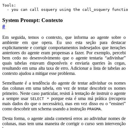
  - you can call osquery using the call_osquery functio
System Prompt: Contexto
#
Em seguida, temos o contexto, que informa ao agente sobre o
ambiente em que opera. Eu uso esta seção para destacar
explicitamente e corrigir comportamentos indesejados que iterações
anteriores do agente eram propensas a fazer. Por exemplo, percebi
bem cedo no desenvolvimento que o agente tentaria “adivinhar”
quais tabelas estavam disponíveis e enviaria queries às cegas,
resultando em uma alta taxa de erro. Adicionar a lista de tabelas ao
contexto ajudou a mitigar esse problema.
Semelhante é a tendência do agente de tentar adivinhar os nomes
das colunas em uma tabela, em vez de tentar descobrir os nomes
primeiro. Neste caso particular, resisti à tentação de instruir o agente
a sempre usar
porque esta é uma má prática (recupera
SELECT *
mais dados do que o necessário), mas em vez disso eu o “ensinei”
como descobrir um schema usando a instrução
.
PRAGMA
Desta forma, o agente ainda cometerá erros ao adivinhar nomes de
colunas, mas tem uma maneira de corrigir o curso sem intervenção