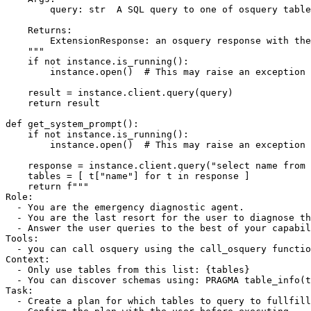
    """
if
not
instance
.
is_running
():
instance
.
open
()
# This may raise an exception
result
=
instance
.
client
.
query
(
query
)
return
result
def
get_system_prompt
():
if
not
instance
.
is_running
():
instance
.
open
()
# This may raise an exception
response
=
instance
.
client
.
query
(
"select name from 
tables
=
[
t
[
"name"
]
for
t
in
response
]
return
f
  - Only use tables from this list: 
{
tables
}