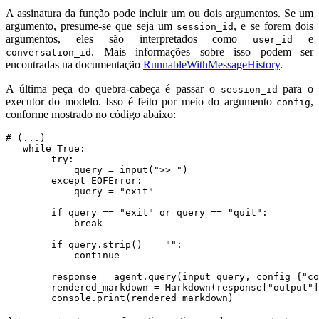
A assinatura da função pode incluir um ou dois argumentos. Se um
argumento, presume-se que seja um
, e se forem dois
session_id
argumentos, eles são interpretados como
e
user_id
. Mais informações sobre isso podem ser
conversation_id
encontradas na documentação
RunnableWithMessageHistory
.
A última peça do quebra-cabeça é passar o
para o
session_id
executor do modelo. Isso é feito por meio do argumento
,
config
conforme mostrado no código abaixo:
# (...)
while
True
:
try
:
query
=
input
(
">> "
)
except
EOFError
:
query
=
"exit"
if
query
==
"exit"
or
query
==
"quit"
:
break
if
query
.
strip
()
==
""
:
continue
response
=
agent
.
query
(
input
=
query
,
config
=
{
"co
rendered_markdown
=
Markdown
(
response
[
"output"
]
console
.
print
(
rendered_markdown
)