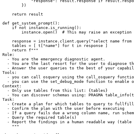
"response"
:
result
.
response
if
result
.
respo
})
return
result
def
get_system_prompt
():
if
not
instance
.
is_running
():
instance
.
open
()
# This may raise an exception
response
=
instance
.
client
.
query
(
"select name from 
tables
=
[
t
[
"name"
]
for
t
in
response
]
return
f
  - Only use tables from this list: 
{
tables
}
    """