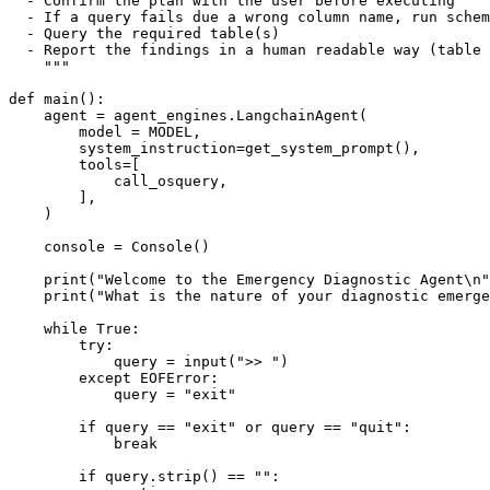
    """
def
main
():
agent
=
agent_engines
.
LangchainAgent
(
model
=
MODEL
,
system_instruction
=
get_system_prompt
(),
tools
=
[
call_osquery
,
],
)
console
=
Console
()
print
(
"Welcome to the Emergency Diagnostic Agent
\n
"
print
(
"What is the nature of your diagnostic emerge
while
True
:
try
:
query
=
input
(
">> "
)
except
EOFError
:
query
=
"exit"
if
query
==
"exit"
or
query
==
"quit"
:
break
if
query
.
strip
()
==
""
: