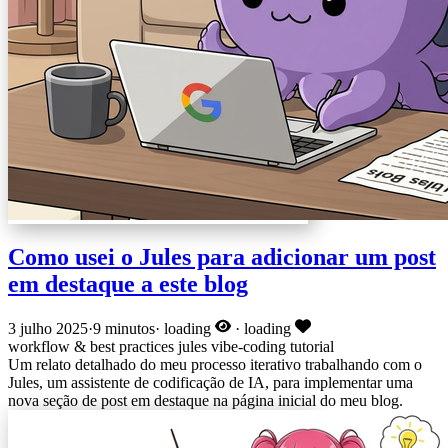
Como usei o Jules para adicionar um post
em destaque a este blog
3 julho 2025
·
9 minutos
·
loading
·
loading
workflow & best practices
jules
vibe-coding
tutorial
Um relato detalhado do meu processo iterativo trabalhando com o
Jules, um assistente de codificação de IA, para implementar uma
nova seção de post em destaque na página inicial do meu blog.