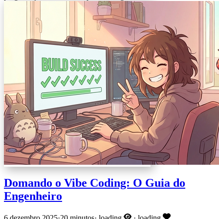
Domando o Vibe Coding: O Guia do
Engenheiro
6 dezembro 2025
·
20 minutos
·
loading
·
loading