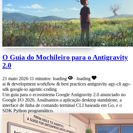
O Guia do Mochileiro para o Antigravity
2.0
21 maio 2026
·
11 minutos
·
loading
·
loading
ai & development
workflow & best practices
antigravity
agy-cli
agy-
sdk
google-io
agentic-coding
Um guia para o ecossistema Google Antigravity 2.0 anunciado no
Google I/O 2026. Analisamos a aplicação desktop standalone, a
interface de linha de comando terminal CLI baseada em Go, e o
SDK Python programático.