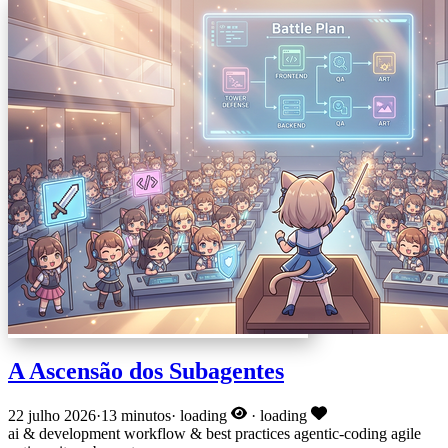
A Ascensão dos Subagentes
22 julho 2026
·
13 minutos
·
loading
·
loading
ai & development
workflow & best practices
agentic-coding
agile