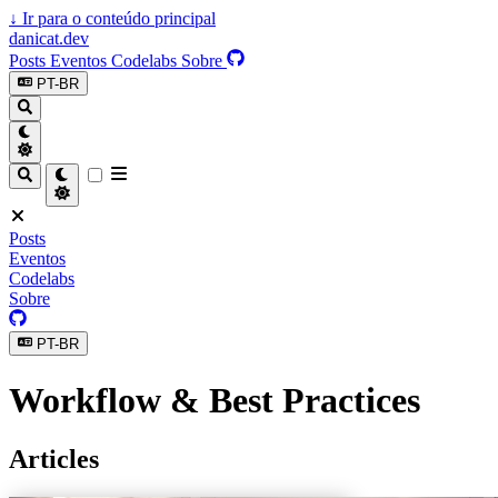
↓
Ir para o conteúdo principal
danicat.dev
Posts
Eventos
Codelabs
Sobre
PT-BR
Posts
Eventos
Codelabs
Sobre
PT-BR
Workflow & Best Practices
Articles