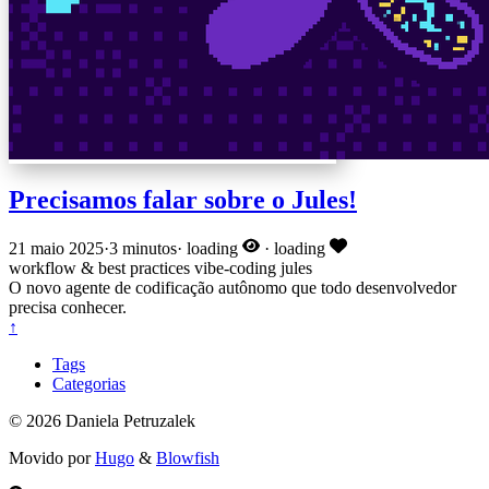
Precisamos falar sobre o Jules!
21 maio 2025
·
3 minutos
·
loading
·
loading
workflow & best practices
vibe-coding
jules
O novo agente de codificação autônomo que todo desenvolvedor
precisa conhecer.
↑
Tags
Categorias
© 2026 Daniela Petruzalek
Movido por
Hugo
&
Blowfish