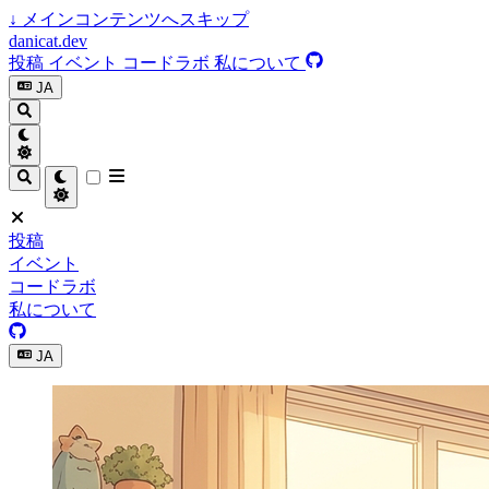
↓
メインコンテンツへスキップ
danicat.dev
投稿
イベント
コードラボ
私について
JA
投稿
イベント
コードラボ
私について
JA