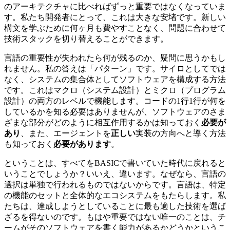
のアーキテクチャに比べればずっと重要ではなくなっていま
す。私たち開発者にとって、これは大きな安堵です。新しい
構文を学ぶために何ヶ月も費やすことなく、問題に合わせて
技術スタックを切り替えることができます。
言語の重要性が失われたら何が残るのか、疑問に思うかもし
れません。私の答えは「パターン」です。サイロとしてでは
なく、システムの集合体としてソフトウェアを構成する方法
です。これはマクロ（システム設計）とミクロ（プログラム
設計）の両方のレベルで機能します。コードの1行1行が何を
しているかを知る必要はありませんが、ソフトウェアのさま
ざまな部分がどのように相互作用するかは知っておく
必要が
あり
、また、エージェントを
正しい
実装の方向へと導く方法
も知っておく
必要があります
。
ということは、すべてをBASICで書いていた時代に戻れると
いうことでしょうか？いいえ、違います。なぜなら、言語の
選択は単独で行われるものではないからです。言語は、特定
の機能のセットと全体的なエコシステムをもたらします。私
たちは、達成しようとしていることに最も適した技術を選ば
ざるを得ないのです。もはや重要ではない唯一のことは、チ
ームがそのソフトウェアを書く能力があるかどうかというこ