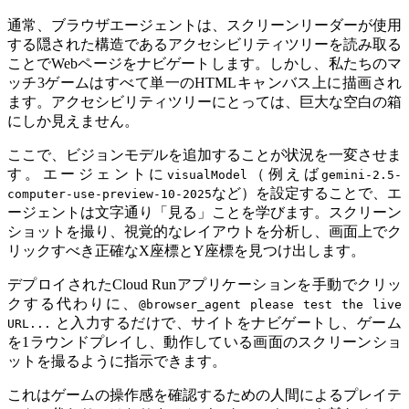
通常、ブラウザエージェントは、スクリーンリーダーが使用
する隠された構造であるアクセシビリティツリーを読み取る
ことでWebページをナビゲートします。しかし、私たちのマ
ッチ3ゲームはすべて単一のHTMLキャンバス上に描画され
ます。アクセシビリティツリーにとっては、巨大な空白の箱
にしか見えません。
ここで、ビジョンモデルを追加することが状況を一変させま
す。エージェントに
（例えば
visualModel
gemini-2.5-
など）を設定することで、エ
computer-use-preview-10-2025
ージェントは文字通り「見る」ことを学びます。スクリーン
ショットを撮り、視覚的なレイアウトを分析し、画面上でク
リックすべき正確なX座標とY座標を見つけ出します。
デプロイされたCloud Runアプリケーションを手動でクリッ
クする代わりに、
@browser_agent please test the live
と入力するだけで、サイトをナビゲートし、ゲーム
URL...
を1ラウンドプレイし、動作している画面のスクリーンショ
ットを撮るように指示できます。
これはゲームの操作感を確認するための人間によるプレイテ