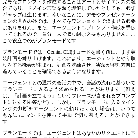
完璧なプロンプトを作成することはアートとサイエンスの融
合であり、ドメイン言語を深く理解していたとしても、必ず
ギャップは生じます。幸いなことに、デモやプレゼンテーシ
ョンの世界の外では、すべてをワンショットで済ませる必要
はありません。また、エージェントもプロンプト作成を手伝
ってくれるので、自分一人で取り組む必要もありません。こ
こで役立つのが
プランモード
です。
プランモードでは、Gemini CLIはコードを書く前に、まず実
装計画を練り上げます。これにより、エージェントとやり取
りをする機会が生まれ、計画を洗練させ、実装が望む方向に
進んでいることを確認できるようになります。
エージェントとの通常の会話の中で、会話の流れに基づいて
プランモードに入るよう求められることがあります（例え
ば、「計画を立てよう」というフレーズが含まれるプロンプ
トに対する応答など）。しかし、プランモードに入るタイミ
ングの判断をエージェントに頼りたくない場合は、いつで
も
コマンドを使って手動で切り替えることができま
/plan
す。
プランモードでは、エージェントはあなたのリクエストに基