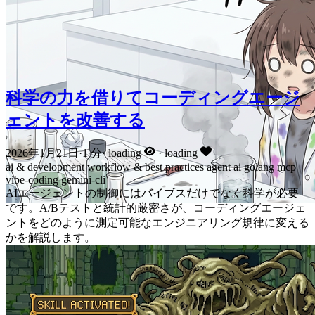
科学の力を借りてコーディングエージ
ェントを改善する
2026年1月21日
·
1 分
·
loading
·
loading
ai & development
workflow & best practices
agent
ai
golang
mcp
vibe-coding
gemini-cli
AIエージェントの制御にはバイブスだけでなく科学が必要
です。A/Bテストと統計的厳密さが、コーディングエージェ
ントをどのように測定可能なエンジニアリング規律に変える
かを解説します。