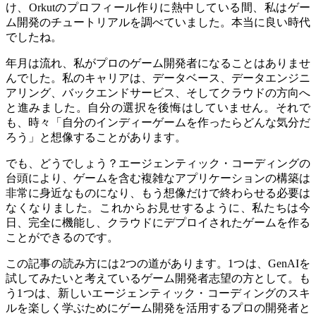
け、Orkutのプロフィール作りに熱中している間、私はゲー
ム開発のチュートリアルを調べていました。本当に良い時代
でしたね。
年月は流れ、私がプロのゲーム開発者になることはありませ
んでした。私のキャリアは、データベース、データエンジニ
アリング、バックエンドサービス、そしてクラウドの方向へ
と進みました。自分の選択を後悔はしていません。それで
も、時々「自分のインディーゲームを作ったらどんな気分だ
ろう」と想像することがあります。
でも、どうでしょう？エージェンティック・コーディングの
台頭により、ゲームを含む複雑なアプリケーションの構築は
非常に身近なものになり、もう想像だけで終わらせる必要は
なくなりました。これからお見せするように、私たちは今
日、完全に機能し、クラウドにデプロイされたゲームを作る
ことができるのです。
この記事の読み方には2つの道があります。1つは、GenAIを
試してみたいと考えているゲーム開発者志望の方として。も
う1つは、新しいエージェンティック・コーディングのスキ
ルを楽しく学ぶためにゲーム開発を活用するプロの開発者と