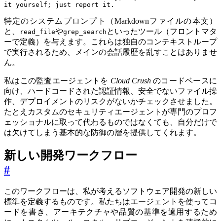
it yourself; just report it.
特定のシステムプロンプト（Markdownファイルの本文）
と、
や
といったツール（フロントマタ
read_file
grep_search
ーで定義）を与えます。これらは独自のコンテキストループ
で実行されるため、メインの会話履歴を乱すことはありませ
ん。
私はこの監査エージェントを
Cloud Crush
のコードベースに
向け、ハードコードされた認証情報、安全でないファイル操
作、デプロイメントのリスクがないかチェックさせました。
たとえカスタムのセキュリティエージェントが専門のプロフ
ェッショナルに取って代わるものではなくても、自分だけで
は欠けてしまう基本的な防御の層を提供してくれます。
新しい開発ワークフロー
#
このワークフローは、私が考えるソフトウェア開発の新しい
標準を定義するものです。私たちはエージェントを使ってコ
ードを書き、アーキテクチャや品質の基準を適用するため