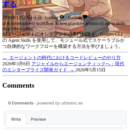
する
2026年1月29日
·
2 分
·
loading
·
loading
ai & development
workflow & best practices
gemini-cli
agent-skills
mcp
vibe-coding
AIエージェントにオンデマンドの専門知識を。Gemini CLI
の Agent Skills を使用して、モジュール式でスケーラブルか
つ自律的なワークフローを構築する方法を学びましょう。
←
エージェントの時代におけるコードレビューのやり方
2026年3月6日
アジャイルからエージェンティックへ：現代
のエンタープライズ開発ガイド
→
2026年5月15日
Comments