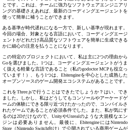
とです。これは、チームに強力なソフトウェアエンジニアリ
ングの基礎さえあれば、最新のコーディングエージェントを
使って簡単に補うことができます。
ある基準が時代遅れになる一方で、新しい基準が現れます。
今回の場合、対象となる言語において、コーディングエージ
ェントがどれだけ高品質なソフトウェアを簡単に生成できる
かに細心の注意を払うことになります。
この特定のプロジェクトにおいて、私は主に2つの理由から
Goを選びました。1つは、コーディングエージェントがうま
く扱える軽量な言語であること（私のgodoctor MCPも役立っ
ています！）、もう1つは、Ebitengineを中心とした成熟した
オープンソースのゲーム開発エコシステムがあることです。
これをThree.jsで行うことはできたでしょうか？はい、でき
ました。しかし、私はどうしてもコンソールやアーケードゲ
ームの体験にできる限り近づけたかったので、コンパイルさ
れたゲームであることが必須条件でした。また、私が気にす
るのは2Dだけなので、UnityやUnrealのような大規模なエン
ジンは必要ありません。最後に、EbitengineにはNintendo
Store（Nintendo Switch向け）で公開されている商用ゲームが