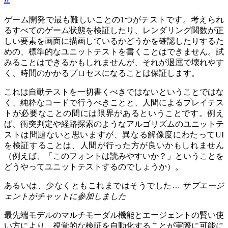
ゲーム開発で最も難しいことの1つがテストです。考えられ
るすべてのゲーム状態を検証したり、レンダリング関数が正
しい要素を画面に描画しているかどうかを確認したりするた
めの、標準的なユニットテストを書くことはできません。試
みることはできるかもしれませんが、それが退屈で壊れやす
く、時間のかかるプロセスになることは保証します。
これは自動テストを一切書くべきではないということではな
く、純粋なコードで行うべきことと、人間によるプレイテス
トが必要なことの間には限界があるということです。例え
ば、衝突判定や経路探索のようなアルゴリズムのユニットテ
ストは問題ないと思いますが、異なる解像度にわたってUI
を検証することは、人間が行った方が良いかもしれません
（例えば、「このフォントは読みやすいか？」ということを
どうやってユニットテストするのでしょうか）。
あるいは、少なくともこれまではそうでした…
サブエージ
ェントがチャットに参加しました
最先端モデルのマルチモーダル機能とエージェントの賢い使
い方により、視覚的な検証を自動化することが実際に可能に