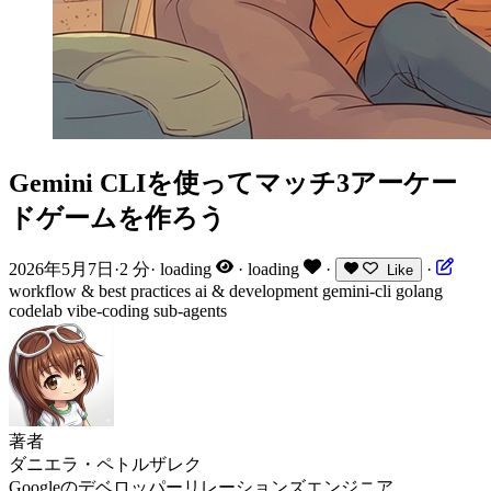
Gemini CLIを使ってマッチ3アーケー
ドゲームを作ろう
2026年5月7日
·
2 分
·
loading
·
loading
·
·
Like
workflow & best practices
ai & development
gemini-cli
golang
codelab
vibe-coding
sub-agents
著者
ダニエラ・ペトルザレク
Googleのデベロッパーリレーションズエンジニア