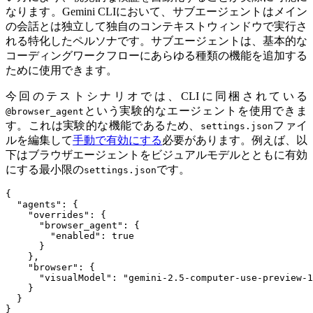
なります。Gemini CLIにおいて、サブエージェントはメイン
の会話とは独立して独自のコンテキストウィンドウで実行さ
れる特化したペルソナです。サブエージェントは、基本的な
コーディングワークフローにあらゆる種類の機能を追加する
ために使用できます。
今回のテストシナリオでは、CLIに同梱されている
という実験的なエージェントを使用できま
@browser_agent
す。これは実験的な機能であるため、
ファイ
settings.json
ルを編集して
手動で有効にする
必要があります。例えば、以
下はブラウザエージェントをビジュアルモデルとともに有効
にする最小限の
です。
settings.json
{
"agents"
:
{
"overrides"
:
{
"browser_agent"
:
{
"enabled"
:
true
}
},
"browser"
:
{
"visualModel"
:
"gemini-2.5-computer-use-preview-1
}
}
}