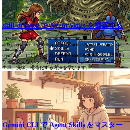
skill-creator で Agent Skills を構築する
2026年2月27日
·
2 分
·
loading
·
loading
ai & development
workflow & best practices
gemini-cli
agent-skills
vibe-coding
Gemini CLI に組み込まれた skill-creator を使用して、実践的
な例を交えながら、独自のカスタム Agent Skills を自動的に
生成、洗練、構造化する方法を学びます。
Gemini CLI で Agent Skills をマスター