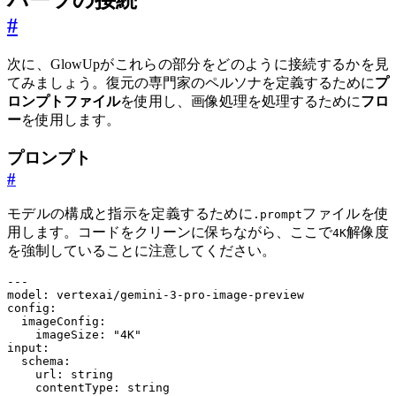
#
次に、GlowUpがこれらの部分をどのように接続するかを見
てみましょう。復元の専門家のペルソナを定義するために
プ
ロンプトファイル
を使用し、画像処理を処理するために
フロ
ー
を使用します。
プロンプト
#
モデルの構成と指示を定義するために
ファイルを使
.prompt
用します。コードをクリーンに保ちながら、ここで
解像度
4K
を強制していることに注意してください。
---
model
:
vertexai/gemini-3-pro-image-preview
config
:
imageConfig
:
imageSize
:
"4K"
input
:
schema
:
url
:
string
contentType
:
string