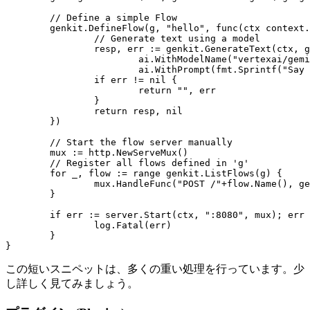
// Define a simple Flow
genkit
.
DefineFlow
(
g
,
"hello"
,
func
(
ctx
context
.
// Generate text using a model
resp
,
err
:=
genkit
.
GenerateText
(
ctx
,
g
ai
.
WithModelName
(
"vertexai/gemi
ai
.
WithPrompt
(
fmt
.
Sprintf
(
"Say 
if
err
!=
nil
{
return
""
,
err
}
return
resp
,
nil
})
// Start the flow server manually
mux
:=
http
.
NewServeMux
()
// Register all flows defined in 'g'
for
_
,
flow
:=
range
genkit
.
ListFlows
(
g
)
{
mux
.
HandleFunc
(
"POST /"
+
flow
.
Name
(),
ge
}
if
err
:=
server
.
Start
(
ctx
,
":8080"
,
mux
);
err
log
.
Fatal
(
err
)
}
}
この短いスニペットは、多くの重い処理を行っています。少
し詳しく見てみましょう。