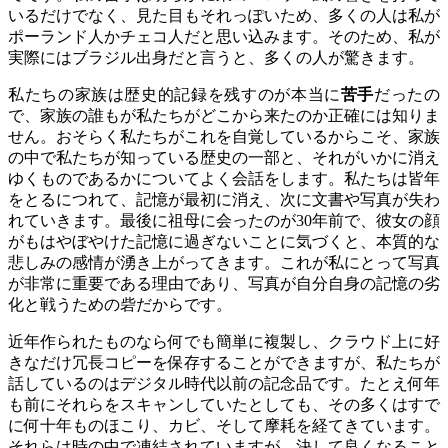
いるだけでなく、見た目もそれっぽいため、多くの人は私が
ポーランド人かチェコ人だと思い込みます。そのため、私が
実際にはブラジル出身だと言うと、多くの人が驚きます。
私たちの家族は歴史的記録を残すのが本当に
苦手
だったの
で、家族の誰もが私たちがどこから来たのか正確には知りま
せん。おそらく私たちがこれを自覚しているからこそ、家族
の中で私たちが知っている歴史の一部と、それがいかに消え
ゆくものであるかについてよく会話をします。私たちは皆年
をとるにつれて、記憶が最初に消え、次に文書や写真が失わ
れていきます。最後に祖母に会ったのが30年前で、彼女の顔
がもはやぼやけた記憶に過ぎないことに気づくと、本質的な
悲しみの感情が湧き上がってきます。これが私にとって写真
が非常に重要である理由であり、写真が自分自身の記憶の劣
化と戦うための砦だからです。
近年作られたものなら何でも簡単に複製し、クラウド上に好
きなだけ冗長コピーを保存することができますが、私たちが
話しているのはデジタル時代以前の記念品です。たとえ何年
も前にそれらをスキャンしていたとしても、その多くはすで
に何十年ものほこり、カビ、そして摩耗を経てきています。
それらは時の中で凍結されていますが、決して良くなること