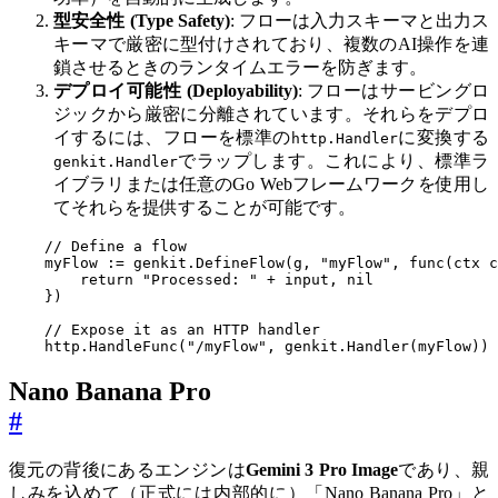
型安全性 (Type Safety)
: フローは入力スキーマと出力ス
キーマで厳密に型付けされており、複数のAI操作を連
鎖させるときのランタイムエラーを防ぎます。
デプロイ可能性 (Deployability)
: フローはサービングロ
ジックから厳密に分離されています。それらをデプロ
イするには、フローを標準の
に変換する
http.Handler
でラップします。これにより、標準ラ
genkit.Handler
イブラリまたは任意のGo Webフレームワークを使用し
てそれらを提供することが可能です。
// Define a flow
myFlow
:=
genkit
.
DefineFlow
(
g
,
"myFlow"
,
func
(
ctx
c
return
"Processed: "
+
input
,
nil
})
// Expose it as an HTTP handler
http
.
HandleFunc
(
"/myFlow"
,
genkit
.
Handler
(
myFlow
))
Nano Banana Pro
#
復元の背後にあるエンジンは
Gemini 3 Pro Image
であり、親
しみを込めて（正式には内部的に）「Nano Banana Pro」と