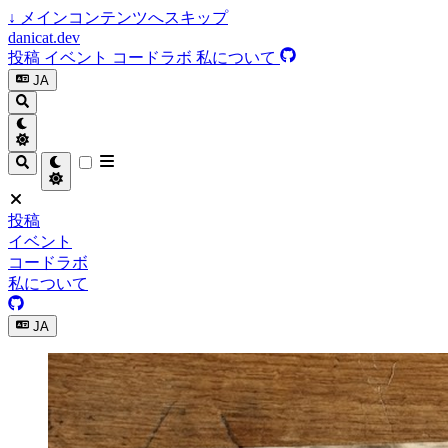
↓
メインコンテンツへスキップ
danicat.dev
投稿
イベント
コードラボ
私について
JA
投稿
イベント
コードラボ
私について
JA