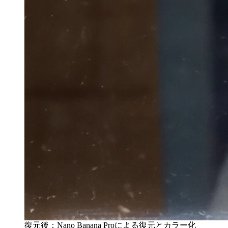
復元後：Nano Banana Proによる復元とカラー化