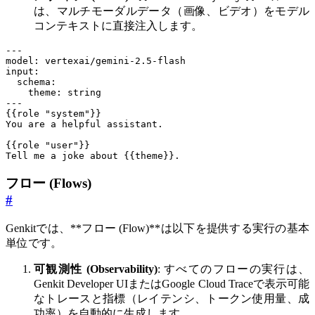
は、マルチモーダルデータ（画像、ビデオ）をモデル
コンテキストに直接注入します。
---
model
:
vertexai/gemini-2.5-flash
input
:
schema
:
theme
:
string
---
{{
role "system"}}
You are a helpful assistant.
{{
role "user"}}
Tell me a joke about {{theme}}.
フロー (Flows)
#
Genkitでは、**フロー (Flow)**は以下を提供する実行の基本
単位です。
可観測性 (Observability)
: すべてのフローの実行は、
Genkit Developer UIまたはGoogle Cloud Traceで表示可能
なトレースと指標（レイテンシ、トークン使用量、成
功率）を自動的に生成します。