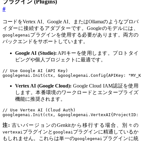
プラグイン (Plugins)
#
コードをVertex AI、Google AI、またはOllamaのようなプロバ
イダーに接続するアダプターです。Googleのモデルには、
プラグインを使用する必要があります。両方の
googlegenai
バックエンドをサポートしています。
Google AI (Studio):
APIキーを使用します。プロトタイ
ピングや個人プロジェクトに最適です。
// Use Google AI (API Key)
googlegenai
.
Init
(
ctx
,
&
googlegenai
.
Config
{
APIKey
:
"MY_K
Vertex AI (Google Cloud):
Google Cloud IAM認証を使用
します。本番環境のワークロードとエンタープライズ
機能に推奨されます。
// Use Vertex AI (Cloud Auth)
googlegenai
.
Init
(
ctx
,
&
googlegenai
.
VertexAI
{
ProjectID
:
注:
古いバージョンのGenkitから移行する場合、別々の
プラグインと
プラグインに精通しているか
vertexai
googleai
もしれません。これらは単一の
プラグインに統
googlegenai