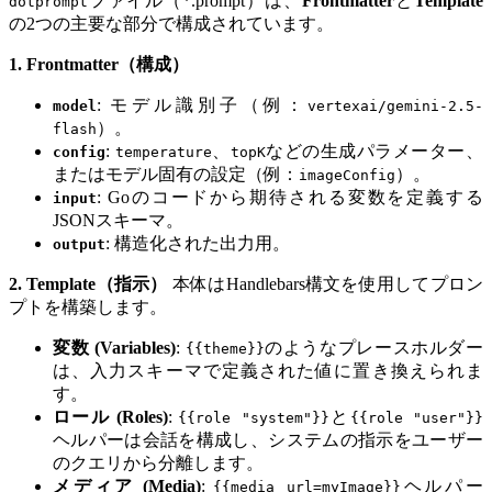
ファイル（*.prompt）は、
Frontmatter
と
Template
dotprompt
の2つの主要な部分で構成されています。
1. Frontmatter（構成）
: モデル識別子（例：
model
vertexai/gemini-2.5-
）。
flash
:
、
などの生成パラメーター、
config
temperature
topK
またはモデル固有の設定（例：
）。
imageConfig
: Goのコードから期待される変数を定義する
input
JSONスキーマ。
: 構造化された出力用。
output
2. Template（指示）
本体はHandlebars構文を使用してプロン
プトを構築します。
変数 (Variables)
:
のようなプレースホルダー
{{theme}}
は、入力スキーマで定義された値に置き換えられま
す。
ロール (Roles)
:
と
{{role "system"}}
{{role "user"}}
ヘルパーは会話を構成し、システムの指示をユーザー
のクエリから分離します。
メディア (Media)
:
ヘルパー
{{media url=myImage}}