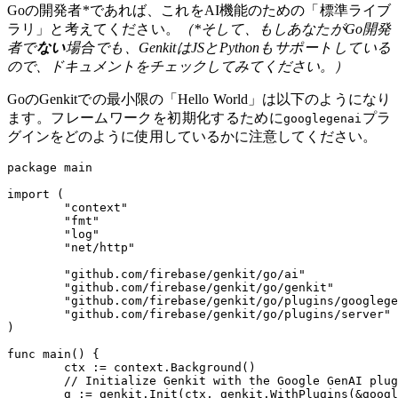
Goの開発者*であれば、これをAI機能のための「標準ライブ
ラリ」と考えてください。
（*そして、もしあなたがGo開発
者で
ない
場合でも、GenkitはJSとPythonもサポートしている
ので、ドキュメントをチェックしてみてください。）
GoのGenkitでの最小限の「Hello World」は以下のようになり
ます。フレームワークを初期化するために
プラ
googlegenai
グインをどのように使用しているかに注意してください。
package
main
import
(
"context"
"fmt"
"log"
"net/http"
"github.com/firebase/genkit/go/ai"
"github.com/firebase/genkit/go/genkit"
"github.com/firebase/genkit/go/plugins/googlege
"github.com/firebase/genkit/go/plugins/server"
)
func
main
()
{
ctx
:=
context
.
Background
()
// Initialize Genkit with the Google GenAI plug
g
:=
genkit
.
Init
(
ctx
,
genkit
.
WithPlugins
(
&
googl