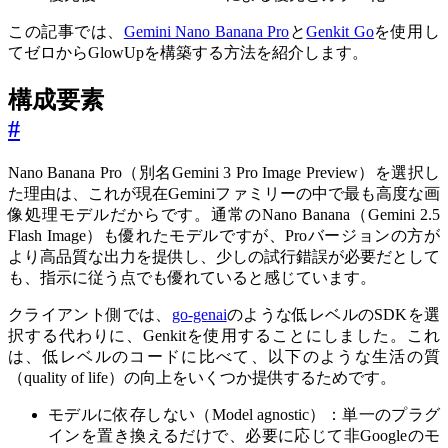
この記事では、
Gemini Nano Banana Pro
と
Genkit Go
を使用し
てゼロからGlowUpを構築する方法を紹介します。
構成要素
#
Nano Banana Pro（別名Gemini 3 Pro Image Preview）を選択し
た理由は、これが現在Geminiファミリーの中で最も高度な画
像処理モデルだからです。通常のNano Banana（Gemini 2.5
Flash Image）も優れたモデルですが、Proバージョンの方が
より高品質な出力を提供し、少しの試行錯誤が必要だとして
も、指示に従う点でも優れていると感じています。
クライアント側では、
go-genai
のような低レベルのSDKを選
択する代わりに、Genkitを使用することにしました。これ
は、低レベルのコードに比べて、以下のような生活の質
（quality of life）の向上をいくつか提供するためです。
モデルに依存しない（Model agnostic）：単一のプラグ
インを置き換えるだけで、必要に応じて非Googleのモ