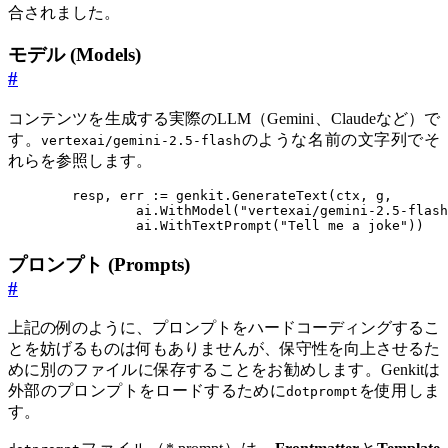
合されました。
モデル (Models)
#
コンテンツを生成する実際のLLM（Gemini、Claudeなど）で
す。
のような名前の文字列でそ
vertexai/gemini-2.5-flash
れらを参照します。
resp
,
err
:=
genkit
.
GenerateText
(
ctx
,
g
,
ai
.
WithModel
(
"vertexai/gemini-2.5-flash
ai
.
WithTextPrompt
(
"Tell me a joke"
))
プロンプト (Prompts)
#
上記の例のように、プロンプトをハードコーディングするこ
とを妨げるものは何もありませんが、保守性を向上させるた
めに別のファイルに保存することをお勧めします。Genkitは
外部のプロンプトをロードするために
を使用しま
dotprompt
す。