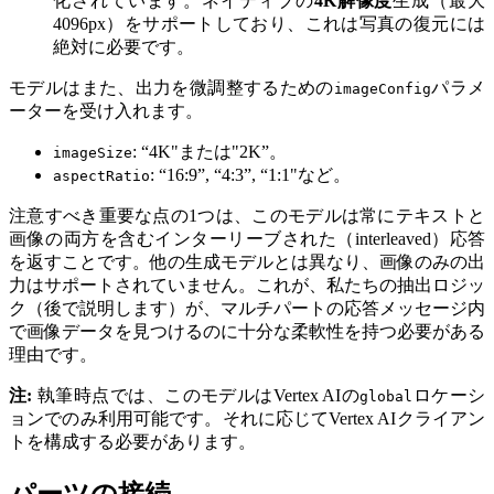
化されています。ネイティブの
4K解像度
生成（最大
4096px）をサポートしており、これは写真の復元には
絶対に必要です。
モデルはまた、出力を微調整するための
パラメ
imageConfig
ーターを受け入れます。
: “4K"または"2K”。
imageSize
: “16:9”, “4:3”, “1:1"など。
aspectRatio
注意すべき重要な点の1つは、このモデルは常にテキストと
画像の両方を含むインターリーブされた（interleaved）応答
を返すことです。他の生成モデルとは異なり、画像のみの出
力はサポートされていません。これが、私たちの抽出ロジッ
ク（後で説明します）が、マルチパートの応答メッセージ内
で画像データを見つけるのに十分な柔軟性を持つ必要がある
理由です。
注:
執筆時点では、このモデルはVertex AIの
ロケーシ
global
ョンでのみ利用可能です。それに応じてVertex AIクライアン
トを構成する必要があります。
パーツの接続